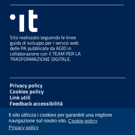
Sito realizzato seguendo le linee
guida di sviluppo per i servizi web
delle PA pubblicate da AGID in
collaborazione con il TEAM PER LA
TRASFORMAZIONE DIGITALE.
Privacy policy
Cookies policy
Link utili
Feedback accessibilità
Amministrazione trasparente
W3C Css
Il sito utilizza i cookies per garantirti una migliore
Mappa del sito
navigazione sul nostro sito.
Cookie policy
Dichiarazione di accessibilità
Privacy policy
Whistleblowing