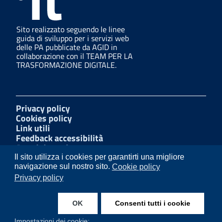
Sito realizzato seguendo le linee
guida di sviluppo per i servizi web
delle PA pubblicate da AGID in
collaborazione con il TEAM PER LA
TRASFORMAZIONE DIGITALE.
Privacy policy
Cookies policy
Link utili
Feedback accessibilità
Amministrazione trasparente
W3C Css
Il sito utilizza i cookies per garantirti una migliore
Mappa del sito
navigazione sul nostro sito.
Cookie policy
Dichiarazione di accessibilità
Privacy policy
Whistleblowing
OK
Consenti tutti i cookie
Facebook
Impostazioni dei cookie: