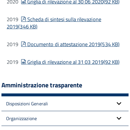
spreadsheet
2020
Griglia di rilevazione al 30 06 2020
(
92 KB
)
pdf
2019
Scheda di sintesi sulla rilevazione
2019
(
346 KB
)
pdf
2019
Documento di attestazione 2019
(
534 KB
)
spreadsheet
2019
Griglia di rilevazione al 31 03 2019
(
92 KB
)
Amministrazione trasparente
Disposizioni Generali
Organizzazione