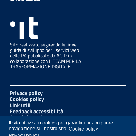
Sito realizzato seguendo le linee
guida di sviluppo per i servizi web
delle PA pubblicate da AGID in
collaborazione con il TEAM PER LA
TRASFORMAZIONE DIGITALE.
Privacy policy
Cookies policy
Link utili
Feedback accessibilità
Amministrazione trasparente
W3C Css
Il sito utilizza i cookies per garantirti una migliore
Mappa del sito
navigazione sul nostro sito.
Cookie policy
Dichiarazione di accessibilità
Privacy policy