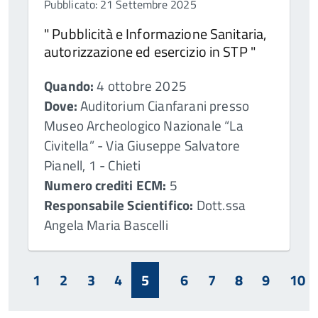
Pubblicato: 21 Settembre 2025
" Pubblicità e Informazione Sanitaria,
autorizzazione ed esercizio in STP "
Quando:
4 ottobre 2025
Dove:
Auditorium Cianfarani presso
Museo Archeologico Nazionale “La
Civitella” - Via Giuseppe Salvatore
Pianell, 1 - Chieti
Numero crediti ECM:
5
Responsabile Scientifico:
Dott.ssa
Angela Maria Bascelli
1
2
3
4
5
6
7
8
9
10