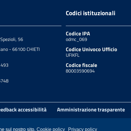
Codici istituzionali
Codice IPA
Spezioli, 56
odmc_069
Codice Univoco Ufficio
piano - 66100 CHIETI
UFIKFL
Codice fiscale
1493
80003590694
6748
edback accessibilità
Amministrazione trasparente
ne sul nostro sito.
Cookie policy
Privacy policy