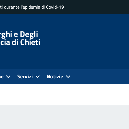
uti durante l'epidemia di Covid-19
ghi e Degli
cia di Chieti
ne
Servizi
Notizie