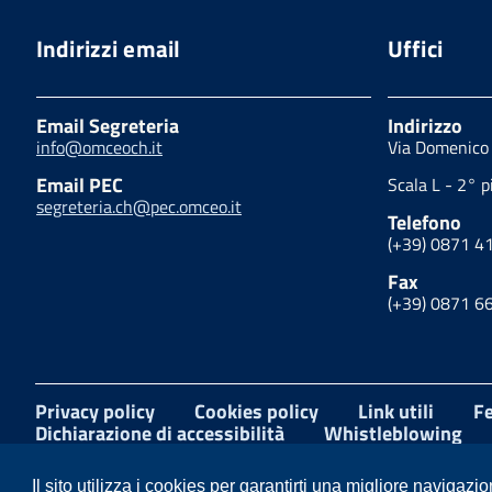
Indirizzi email
Uffici
Email Segreteria
Indirizzo
info@omceoch.it
Via Domenico 
Email PEC
Scala L - 2° 
segreteria.ch@pec.omceo.it
Telefono
(+39) 0871 4
Fax
(+39) 0871 6
Privacy policy
Cookies policy
Link utili
Fe
Dichiarazione di accessibilità
Whistleblowing
Facebook
Il sito utilizza i cookies per garantirti una migliore navigazio